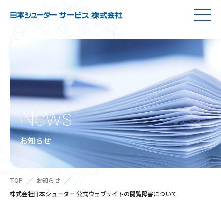
N
e
w
s
お
知
ら
せ
TOP
お知らせ
株式会社日本シューター 公式ウェブサイトの閲覧障害について